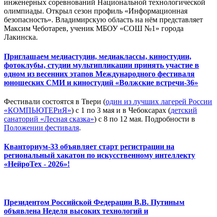
инженерных соревнований Национальной технологической
олимпиады. Открыл сезон профиль «Информационная
безопасность». Владимирскую область на нём представляет
Максим Чеботарев, ученик МБОУ «СОШ №1» города
Лакинска.
Приглашаем медиастудии, медиаклассы, киностудии,
фотоклубы, студии мультипликации принять участие в
одном из весенних этапов Международного фестиваля
юношеских СМИ и киностудий «Волжские встречи-36»
Фестивали состоятся в Твери (
один из лучших лагерей России
«КОМПЬЮТЕРиЯ»
) с 1 по 3 мая и в Чебоксарах (
детский
санаторий «Лесная сказка»
) с 8 по 12 мая. Подробности в
Положении фестиваля
.
Кванториум-33 объявляет старт регистрации на
региональный хакатон по искусственному интеллекту
«НейроТех - 2026»!
Президентом Российской Федерации В.В. Путиным
объявлена Неделя высоких технологий и