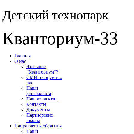
Детский технопарк
Кванториум-33
Главная
О нас
Что такое
"Кванториум"?
СМИ и соцсети о
нас
Наши
достижения
Наш коллектив
Контакты
Документы
Партнёрские
школы
Направления обучения
Наши