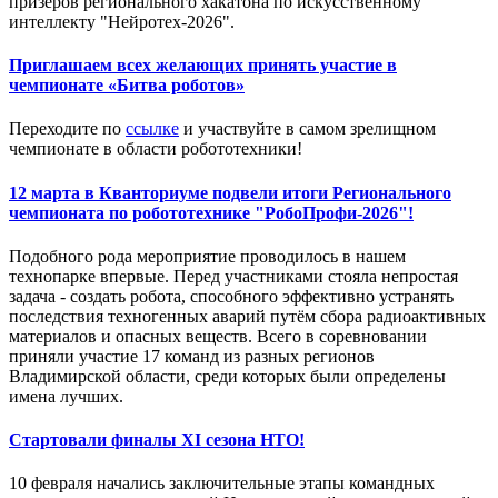
призеров регионального хакатона по искусственному
интеллекту "Нейротех-2026".
Приглашаем всех желающих принять участие в
чемпионате «Битва роботов»
Переходите по
ссылке
и участвуйте в самом зрелищном
чемпионате в области робототехники!
12 марта в Кванториуме подвели итоги Регионального
чемпионата по робототехнике "РобоПрофи-2026"!
Подобного рода мероприятие проводилось в нашем
технопарке впервые. Перед участниками стояла непростая
задача - создать робота, способного эффективно устранять
последствия техногенных аварий путём сбора радиоактивных
материалов и опасных веществ. Всего в соревновании
приняли участие 17 команд из разных регионов
Владимирской области, среди которых были определены
имена лучших.
Стартовали финалы XI сезона НТО!
10 февраля начались заключительные этапы командных