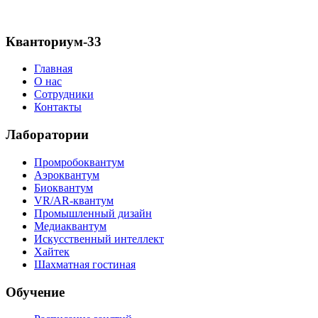
Кванториум-33
Главная
О нас
Сотрудники
Контакты
Лаборатории
Промробоквантум
Аэроквантум
Биоквантум
VR/AR-квантум
Промышленный дизайн
Медиаквантум
Искусственный интеллект
Хайтек
Шахматная гостиная
Обучение