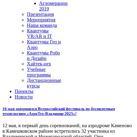
Агломерации
2019
Презентация
Мероприятия
Наша команда
Квантумы
VR/AR и IT
Квантумы Гео и
Аэро
Квантумы Робо
и Дизайн
Хайтек-цех
Учебные
программы
Дистанционные
курсы
Проекты
Новости
16 мая завершился Всероссийский фестиваль по беспилотным
технологиям «АэроТех-Владимир 2025»!
12 мая, в первый день соревнований, на аэродроме Каменово
в Камешковском районе встретились 32 участника из
Владимирской и Нижегородской областей. Они