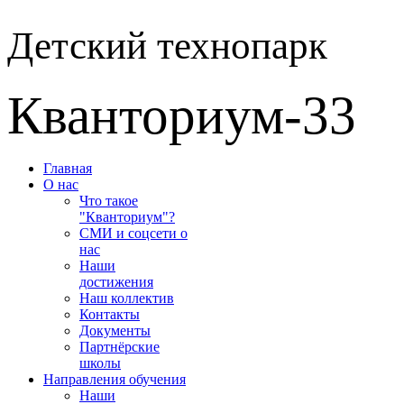
Детский технопарк
Кванториум-33
Главная
О нас
Что такое
"Кванториум"?
СМИ и соцсети о
нас
Наши
достижения
Наш коллектив
Контакты
Документы
Партнёрские
школы
Направления обучения
Наши