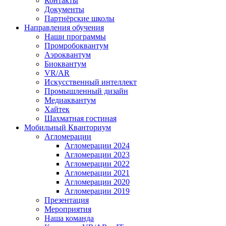
Контакты
Документы
Партнёрские школы
Направления обучения
Наши программы
Промробоквантум
Аэроквантум
Биоквантум
VR/AR
Искусственный интеллект
Промышленный дизайн
Медиаквантум
Хайтек
Шахматная гостиная
Мобильный Кванториум
Агломерации
Агломерации 2024
Агломерации 2023
Агломерации 2022
Агломерации 2021
Агломерации 2020
Агломерации 2019
Презентация
Мероприятия
Наша команда