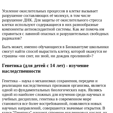
Усиление окислительных процессов в клетке вызывает
разрушение составляющих её молекул, в том числе
разрушение ДНК. Для защиты от окислительного стресса
клетки используют содержащиеся в них разнообразные
компоненты антиоксидантной системы. Как же помочь им
справиться с лавиной опасных и разрушительных свободных
радикалов?
Быть может, именно обучающиеся в Биоквантуме школьники
смогут найти способ вырастить клетку, которой окажутся не
страшны «ни снег, ни зной, ни дождик проливной»?
Генетика (для детей с 14 лет) - изучение
наследственности
Генетика – наука о механизмах сохранения, передачи и
реализации наследственных признаков организма, является
одной из фундаментальных биологических наук. Являясь
одной из наиболее сложных для изучения среди научных и
учебных дисциплин, генетика в современном мире
становится все более востребованной, появляются новых
научных направлений, совершаются значимые открытия. В
курсе "Генетика" изучают строение нуклеиновых кислот, их