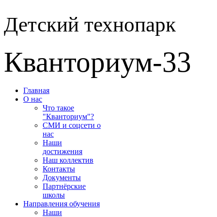
Детский технопарк
Кванториум-33
Главная
О нас
Что такое
"Кванториум"?
СМИ и соцсети о
нас
Наши
достижения
Наш коллектив
Контакты
Документы
Партнёрские
школы
Направления обучения
Наши