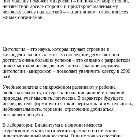
них малышу поможет микроскоп – он покажет мир с новой,
неизвестной доселе стороны и приоткроет маленькому
человеку завесу над клеткой – «кирпичиком» строения всех
живых организмов.
Цитология – это наука, которая изучает строение и
жизнедеятельность клеток. За последние десять лет она
достигла очень больших успехов – это связано с разработкой
новых методов исследования клетки. Главное «орудие»
цитологии - микроскоп – позволяет увеличить клетку в 2500
раз!
Учебные занятия с микроскопом развивают у ребенка
любознательность, интерес к познанию живой и неживой
природы, учат мыслить логически. В характере будущего
исследователя формируются такие черты как внимательность,
наблюдательность, терпение, стремление добиваться
поставленной цели.
В лаборатории Биквантума в наличии имеются
стереоскопический, оптический прямой и оптический
инвертированный микроскопы. Они не только способны