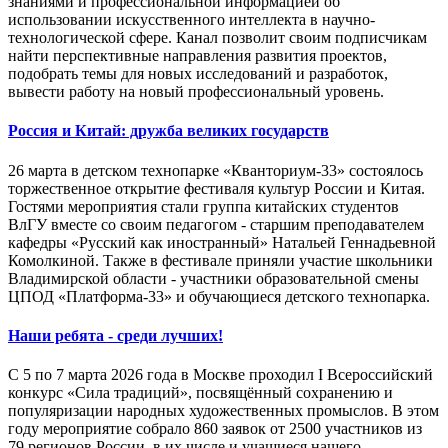
знаниями и профессиональной информацией об
использовании искусственного интеллекта в научно-
технологической сфере. Канал позволит своим подписчикам
найти перспективные направления развития проектов,
подобрать темы для новых исследований и разработок,
вывести работу на новый профессиональный уровень.
Россия и Китай: дружба великих государств
26 марта в детском технопарке «Кванториум-33» состоялось
торжественное открытие фестиваля культур России и Китая.
Гостями мероприятия стали группа китайских студентов
ВлГУ вместе со своим педагогом - старшим преподавателем
кафедры «Русский как иностранный» Натальей Геннадьевной
Комолкиной. Также в фестивале приняли участие школьники
Владимирской области - участники образовательной смены
ЦПОД «Платформа-33» и обучающиеся детского технопарка.
Наши ребята - среди лучших!
С 5 по 7 марта 2026 года в Москве проходил I Всероссийский
конкурс «Сила традиций», посвящённый сохранению и
популяризации народных художественных промыслов. В этом
году мероприятие собрало 860 заявок от 2500 участников из
79 регионов России, в их числе и учащиеся нашего