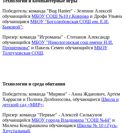
Технологии и компьютерные игры
Победитель: команда "Bug Hanter" - Зеленин Алексей
обучающийся
МБОУ СОШ №10 г.Коврова
и Дрофа Ульяна
обучающаяся
МБОУ "Боголюбовская СОШ им. Е.И.
Быковой"
;
Призер: команда "Игроманы" - Степанов Александр
обучающийся
МБОУ "Никологорская сош имени Н.И.
Прошенкова"
и Пакель Семен обучающийся
МБОУ
Толпуховская СОШ
.
Технологии и среда обитания
Победитель: команда "Миряни" - Анна Жданович, Артем
Харрасов и Полина Долбоносова, обучающиеся
Школа и
детский сад «МИР»
;
Призер: команда "Первые" - Алексей Силькунов
обучающийся
МБОУ города Владимира "СОШ №44"
и
Милена Кондрашкина обучающаяся
Школы № 10 г.Гусь-
Хрустальный
.