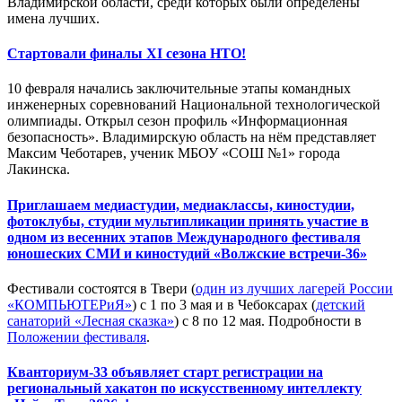
Владимирской области, среди которых были определены
имена лучших.
Стартовали финалы XI сезона НТО!
10 февраля начались заключительные этапы командных
инженерных соревнований Национальной технологической
олимпиады. Открыл сезон профиль «Информационная
безопасность». Владимирскую область на нём представляет
Максим Чеботарев, ученик МБОУ «СОШ №1» города
Лакинска.
Приглашаем медиастудии, медиаклассы, киностудии,
фотоклубы, студии мультипликации принять участие в
одном из весенних этапов Международного фестиваля
юношеских СМИ и киностудий «Волжские встречи-36»
Фестивали состоятся в Твери (
один из лучших лагерей России
«КОМПЬЮТЕРиЯ»
) с 1 по 3 мая и в Чебоксарах (
детский
санаторий «Лесная сказка»
) с 8 по 12 мая. Подробности в
Положении фестиваля
.
Кванториум-33 объявляет старт регистрации на
региональный хакатон по искусственному интеллекту