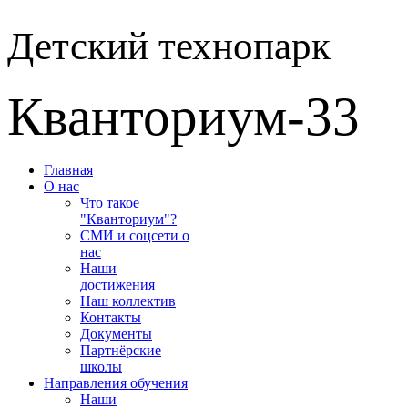
Детский технопарк
Кванториум-33
Главная
О нас
Что такое
"Кванториум"?
СМИ и соцсети о
нас
Наши
достижения
Наш коллектив
Контакты
Документы
Партнёрские
школы
Направления обучения
Наши