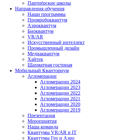
Партнёрские школы
Направления обучения
Наши программы
Промробоквантум
Аэроквантум
Биоквантум
VR/AR
Искусственный интеллект
Промышленный дизайн
Медиаквантум
Хайтек
Шахматная гостиная
Мобильный Кванториум
Агломерации
Агломерации 2024
Агломерации 2023
Агломерации 2022
Агломерации 2021
Агломерации 2020
Агломерации 2019
Презентация
Мероприятия
Наша команда
Квантумы VR/AR и IT
Квантумы Гео и Аэро