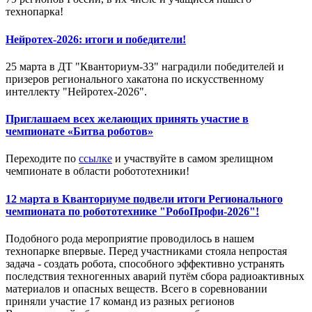
технопарка!
Нейротех-2026: итоги и победители!
25 марта в ДТ "Кванториум-33" наградили победителей и
призеров регионального хакатона по искусственному
интеллекту "Нейротех-2026".
Приглашаем всех желающих принять участие в
чемпионате «Битва роботов»
Переходите по
ссылке
и участвуйте в самом зрелищном
чемпионате в области робототехники!
12 марта в Кванториуме подвели итоги Регионального
чемпионата по робототехнике "РобоПрофи-2026"!
Подобного рода мероприятие проводилось в нашем
технопарке впервые. Перед участниками стояла непростая
задача - создать робота, способного эффективно устранять
последствия техногенных аварий путём сбора радиоактивных
материалов и опасных веществ. Всего в соревновании
приняли участие 17 команд из разных регионов