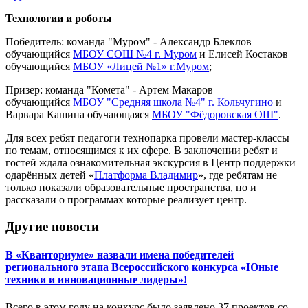
Технологии и роботы
Победитель: команда "Муром" - Александр Блеклов
обучающийся
МБОУ СОШ №4 г. Муром
и Елисей Костаков
обучающийся
МБОУ «Лицей №1» г.Муром
;
Призер: команда "Комета" - Артем Макаров
обучающийся
МБОУ "Средняя школа №4" г. Кольчугино
и
Варвара Кашина обучающаяся
МБОУ "Фëдоровская ОШ"
.
Для всех ребят педагоги технопарка провели мастер-классы
по темам, относящимся к их сфере. В заключении ребят и
гостей ждала ознакомительная экскурсия в Центр поддержки
одарённых детей «
Платформа Владимир
», где ребятам не
только показали образовательные пространства, но и
рассказали о программах которые реализует центр.
Другие новости
В «Кванториуме» назвали имена победителей
регионального этапа Всероссийского конкурса «Юные
техники и инновационные лидеры»!
Всего в этом году на конкурс было заявлено 37 проектов со